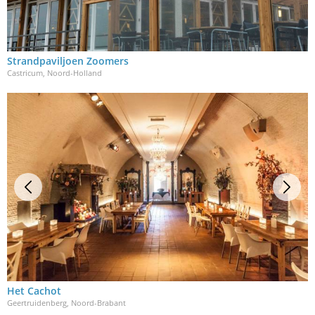
Strandpaviljoen Zoomers
Castricum, Noord-Holland
Het Cachot
Geertruidenberg, Noord-Brabant