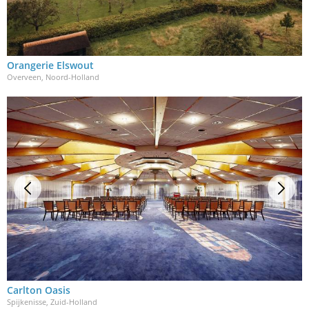
Orangerie Elswout
Overveen, Noord-Holland
Carlton Oasis
Spijkenisse, Zuid-Holland