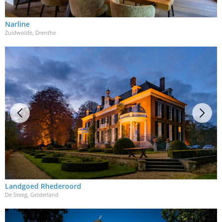
Narline
Zuidwolde, Drenthe
Landgoed Rhederoord
De Steeg, Gelderland