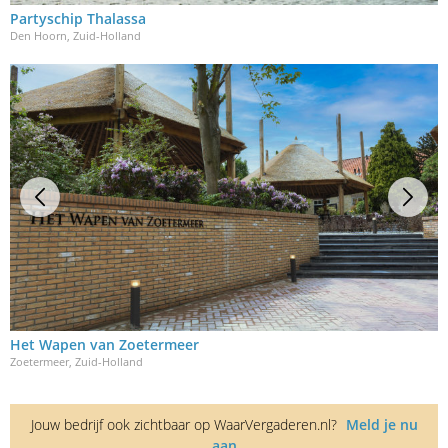
Partyschip Thalassa
Den Hoorn, Zuid-Holland
Het Wapen van Zoetermeer
Zoetermeer, Zuid-Holland
Jouw bedrijf ook zichtbaar op WaarVergaderen.nl?
Meld je nu
aan