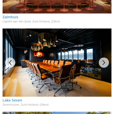
Zalmhuis
Capelle aan den IJssel, Zuid-Holland
, (23km)
Lake Seven
Zevenhuizen, Zuid-Holland
, (24km)