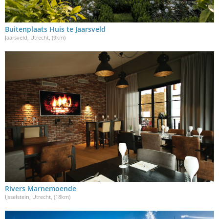
Buitenplaats Huis te Jaarsveld
Jaarsveld, Utrecht
, (9km)
Rivers Marnemoende
IJsselstein, Utrecht
, (18km)