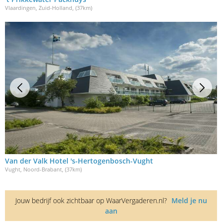
Vlaardingen, Zuid-Holland
, (37km)
Van der Valk Hotel 's-Hertogenbosch-Vught
Vught, Noord-Brabant
, (37km)
Jouw bedrijf ook zichtbaar op WaarVergaderen.nl?
Meld je nu
aan