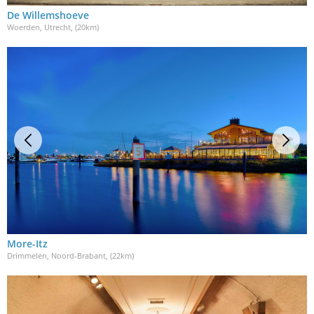
De Willemshoeve
Woerden, Utrecht
, (20km)
More-Itz
Drimmelen, Noord-Brabant
, (22km)