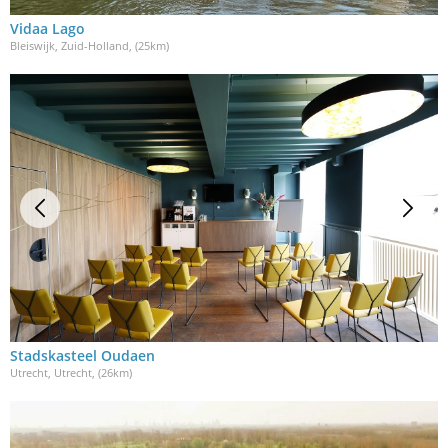
Vidaa Lago
Bleiswijk, Zuid-Holland
, (25km)
Stadskasteel Oudaen
Utrecht, Utrecht
, (26km)