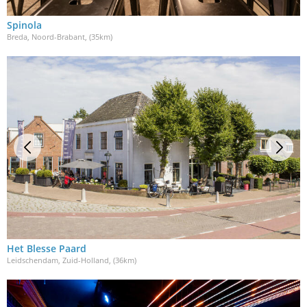
Spinola
Breda, Noord-Brabant
, (35km)
Het Blesse Paard
Leidschendam, Zuid-Holland
, (36km)