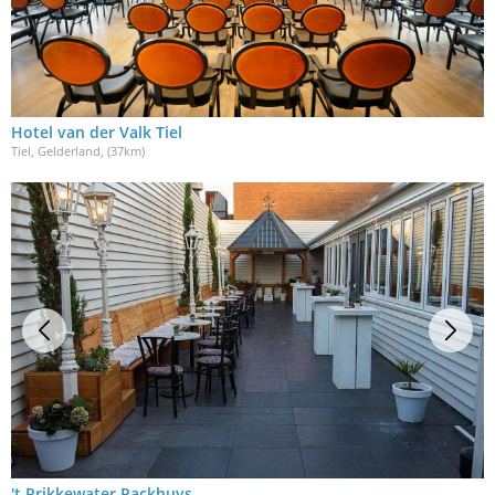
Hotel van der Valk Tiel
Tiel, Gelderland
, (37km)
't Prikkewater Packhuys