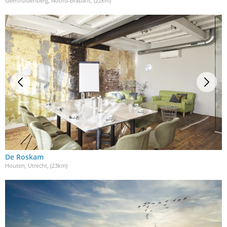
Geertruidenberg, Noord-Brabant
, (22km)
De Roskam
Houten, Utrecht
, (23km)