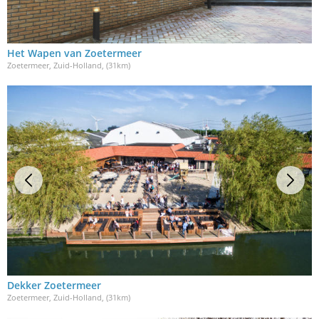
Het Wapen van Zoetermeer
Zoetermeer, Zuid-Holland
, (31km)
Dekker Zoetermeer
Zoetermeer, Zuid-Holland
, (31km)