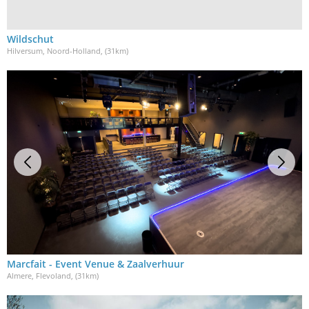
Wildschut
Hilversum, Noord-Holland
, (31km)
Marcfait - Event Venue & Zaalverhuur
Almere, Flevoland
, (31km)