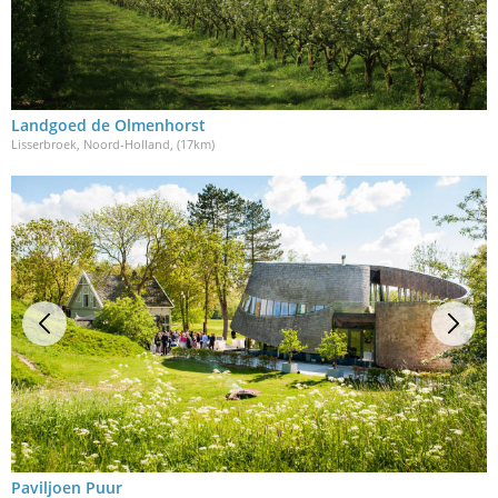
Landgoed de Olmenhorst
Lisserbroek, Noord-Holland
, (17km)
Paviljoen Puur