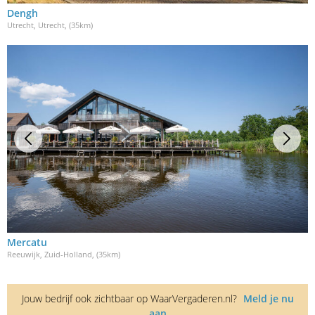
Dengh
Utrecht, Utrecht
, (35km)
Mercatu
Reeuwijk, Zuid-Holland
, (35km)
Jouw bedrijf ook zichtbaar op WaarVergaderen.nl?
Meld je nu
aan