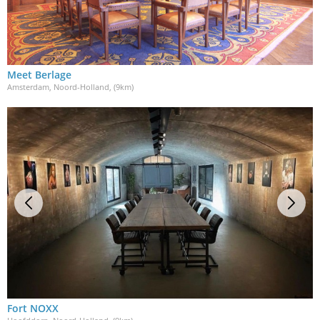
Meet Berlage
Amsterdam, Noord-Holland
, (9km)
Fort NOXX