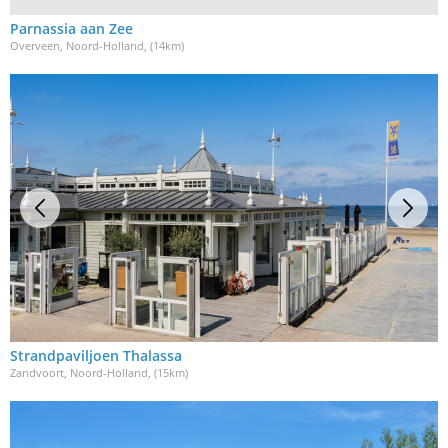
Parnassia aan Zee
Overveen, Noord-Holland
, (14km)
Strandpaviljoen Thalassa
Zandvoort, Noord-Holland
, (15km)