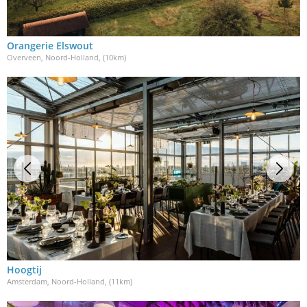
Orangerie Elswout
Overveen, Noord-Holland
, (10km)
Hoogtij
Amsterdam, Noord-Holland
, (11km)