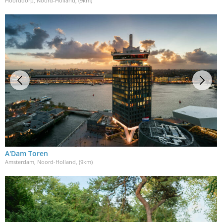
Hoofddorp, Noord-Holland
, (9km)
A'Dam Toren
Amsterdam, Noord-Holland
, (9km)