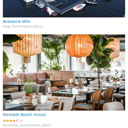
Brasserie Milo
Kaag, Zuid-Holland
, (22km)
Nomade Beach House
(6)
Noordwijk, Zuid-Holland
, (26km)