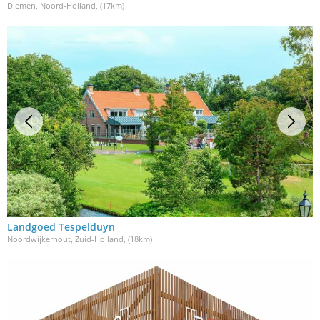
Diemen, Noord-Holland
, (17km)
Landgoed Tespelduyn
Noordwijkerhout, Zuid-Holland
, (18km)