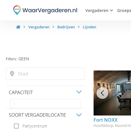
Vergaderen
Groep
Vergaderen
Bedrijven
Lijnden
GEEN
Filters:
CAPACITEIT
SOORT VERGADERLOCATIE
Fort NOXX
Hoofddorp, Noord-H
Partycentrum