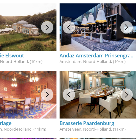
ie Elswout
Andaz Amsterdam Prinsengracht
 Noord-Holland
, (10km)
Amsterdam, Noord-Holland
, (10km)
rlage
Brasserie Paardenburg
, Noord-Holland
, (11km)
Amstelveen, Noord-Holland
, (11km)