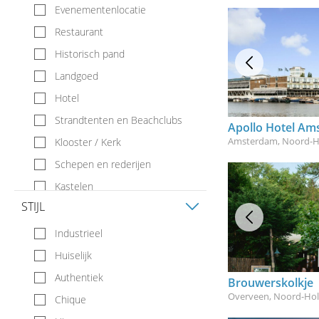
Evenementenlocatie
Restaurant
Historisch pand
Landgoed
Hotel
Strandtenten en Beachclubs
Apollo Hotel A
Amsterdam, Noord-H
Klooster / Kerk
Schepen en rederijen
Kastelen
STIJL
Boerderij
Bijzonder
Industrieel
Pakhuis / Herenhuis
Huiselijk
Theehuis
Authentiek
Brouwerskolkje
Paviljoen
Overveen, Noord-Hol
Chique
Buitenlocatie