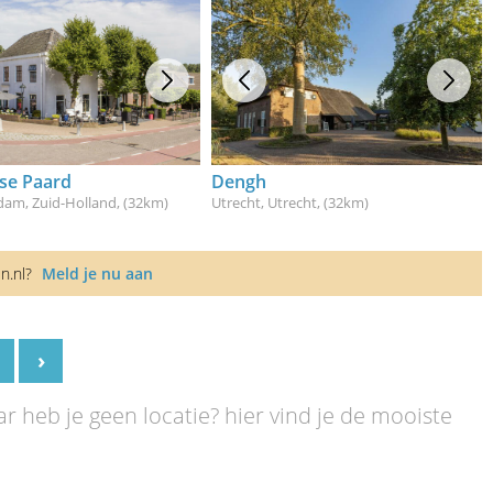
sse Paard
Dengh
dam, Zuid-Holland
, (32km)
Utrecht, Utrecht
, (32km)
en.nl?
Meld je nu aan
›
r heb je geen locatie? hier vind je de mooiste