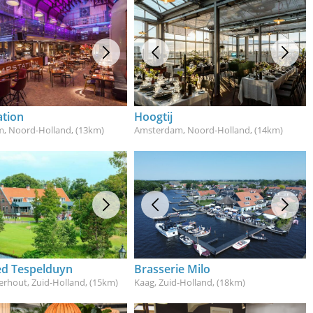
tion
Hoogtij
, Noord-Holland
, (13km)
Amsterdam, Noord-Holland
, (14km)
d Tespelduyn
Brasserie Milo
erhout, Zuid-Holland
, (15km)
Kaag, Zuid-Holland
, (18km)