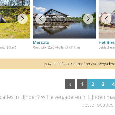
Mercatu
Het Ble
and
, (30km)
Reeuwijk, Zuid-Holland
, (31km)
Leidschen
Jouw bedrijf ook zichtbaar op WaarVergader
‹
1
2
3
4
aties in Lijnden? Wil je vergaderen in Lijnden maa
beste locaties