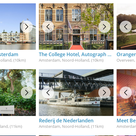
msterdam
The College Hotel, Autograph Collection
Oranger
olland
, (10km)
Amsterdam, Noord-Holland
, (10km)
Overveen,
Rederij de Nederlanden
Meet Be
land
, (11km)
Amsterdam, Noord-Holland
, (11km)
Amsterdam