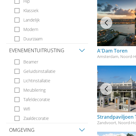
Hip
Boardroom
Klassiek
Studio / Loft
Landelijk
Huiskamer
Modern
Suite- / Designhotel
Duurzaam
EVENEMENTUITRUSTING
A'Dam Toren
Amsterdam, Noord-H
Beamer
Geluidsinstallatie
Lichtinstallatie
Meubilering
Tafeldecoratie
Wifi
Strandpaviljoen 
Zaaldecoratie
Zandvoort, Noord-Ho
OMGEVING