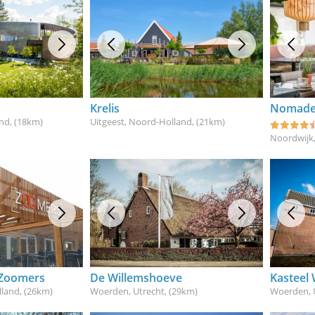
Krelis
Nomade
and
, (18km)
Uitgeest, Noord-Holland
, (21km)
Noordwijk,
 Zoomers
De Willemshoeve
Kasteel
lland
, (26km)
Woerden, Utrecht
, (29km)
Woerden, 