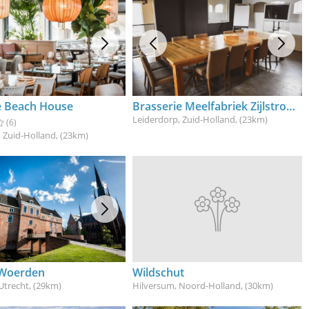
 Beach House
Brasserie Meelfabriek Zijlstroom
Leiderdorp, Zuid-Holland
, (23km)
(6)
 Zuid-Holland
, (23km)
 Woerden
Wildschut
Utrecht
, (29km)
Hilversum, Noord-Holland
, (30km)