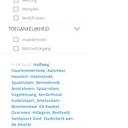
Meeting
Werkplek
Bedrijfsuitjes
TOEGANKELIJKHEID
Invalidentoilet
Rolstoeltoegang
In de buurt:
Halfweg
Haarlemmerliede
Aalsmeer
Haarlem
Heemstede
Spaarndam
Bennebroek
Amstelveen
Spaarndam
Vogelenzang
Aerdenhout
Kudelstaart
Amsterdam
Bloemendaal
De Kwakel
Overveen
Hillegom
Bentveld
Santpoort-Zuid
Ouderkerk aan
de Amstel