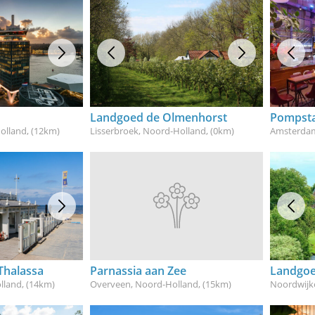
Landgoed de Olmenhorst
Pompsta
olland
, (12km)
Lisserbroek, Noord-Holland
, (0km)
Amsterdam
Thalassa
Parnassia aan Zee
Landgoe
lland
, (14km)
Overveen, Noord-Holland
, (15km)
Noordwijk