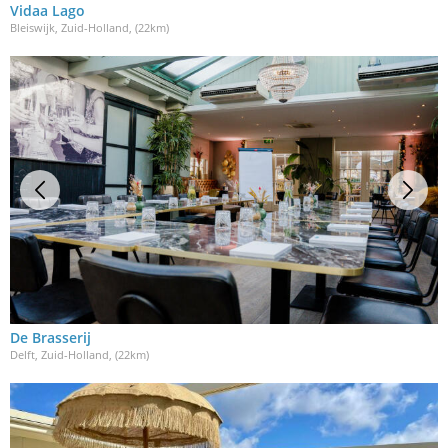
Vidaa Lago
Bleiswijk, Zuid-Holland
, (22km)
De Brasserij
Delft, Zuid-Holland
, (22km)