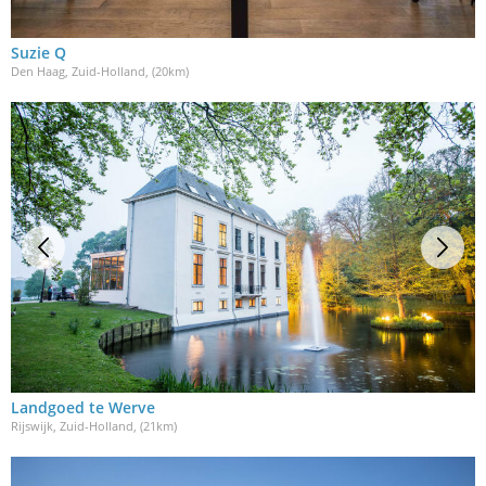
Suzie Q
Den Haag, Zuid-Holland
, (20km)
Landgoed te Werve
Rijswijk, Zuid-Holland
, (21km)