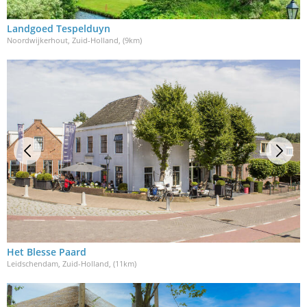
Landgoed Tespelduyn
Noordwijkerhout, Zuid-Holland
, (9km)
Het Blesse Paard
Leidschendam, Zuid-Holland
, (11km)