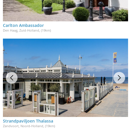
Carlton Ambassador
Den Haag, Zuid-Holland
, (19km)
Strandpaviljoen Thalassa
Zandvoort, Noord-Holland
, (19km)