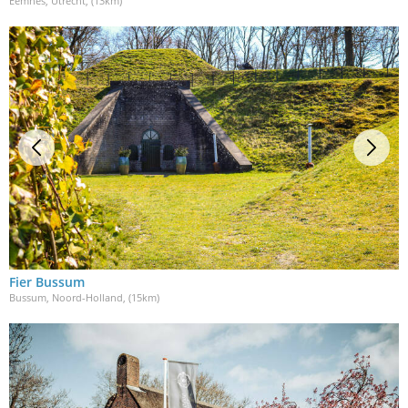
Eemnes, Utrecht
, (13km)
Fier Bussum
Bussum, Noord-Holland
, (15km)