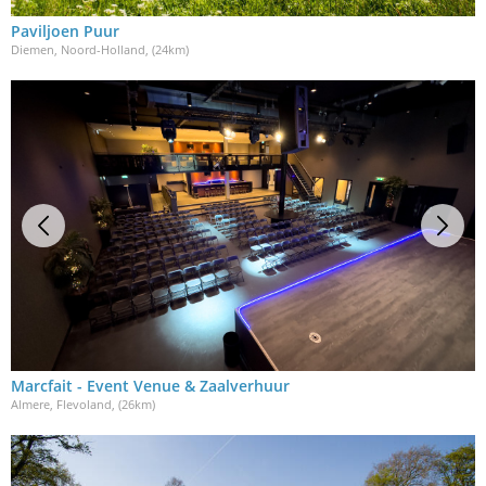
Paviljoen Puur
Diemen, Noord-Holland
, (24km)
Marcfait - Event Venue & Zaalverhuur
Almere, Flevoland
, (26km)