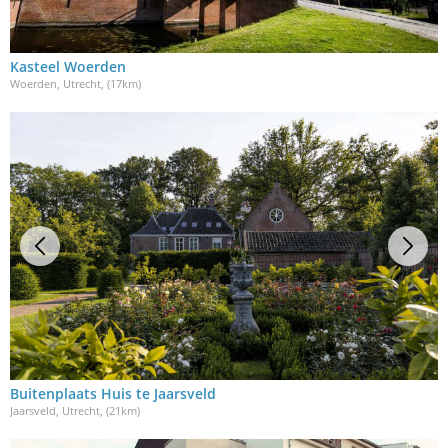
Kasteel Woerden
Woerden, Utrecht
, (17km)
Buitenplaats Huis te Jaarsveld
Jaarsveld, Utrecht
, (21km)