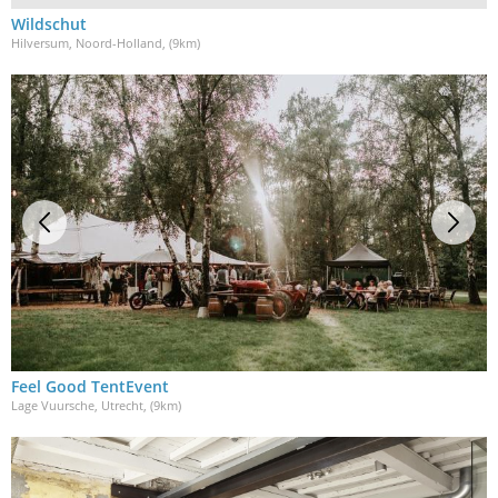
Wildschut
Hilversum, Noord-Holland
, (9km)
Feel Good TentEvent
Lage Vuursche, Utrecht
, (9km)