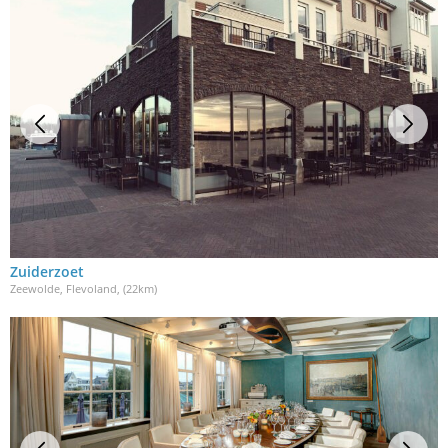
Zuiderzoet
Zeewolde, Flevoland
, (22km)