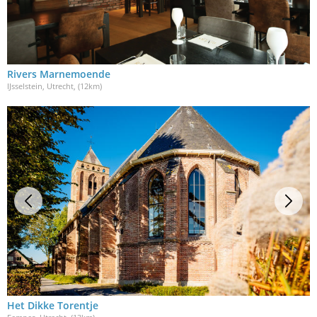
Rivers Marnemoende
IJsselstein, Utrecht
, (12km)
Het Dikke Torentje