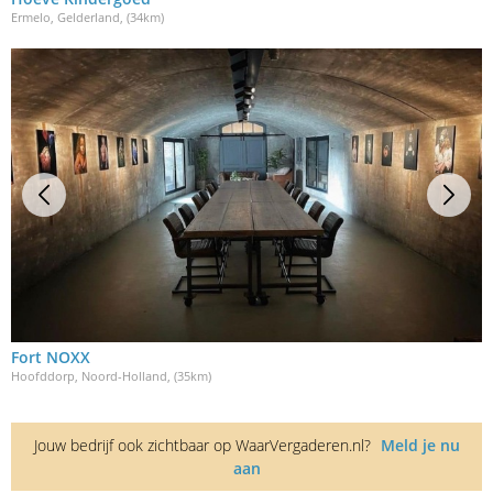
Ermelo, Gelderland
, (34km)
Fort NOXX
Hoofddorp, Noord-Holland
, (35km)
Jouw bedrijf ook zichtbaar op WaarVergaderen.nl?
Meld je nu
aan