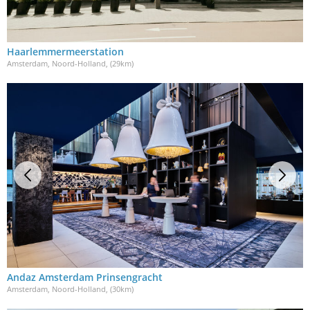
Haarlemmermeerstation
Amsterdam, Noord-Holland
, (29km)
Andaz Amsterdam Prinsengracht
Amsterdam, Noord-Holland
, (30km)