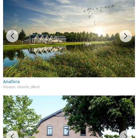
Anafora
Vleuten, Utrecht
, (8km)