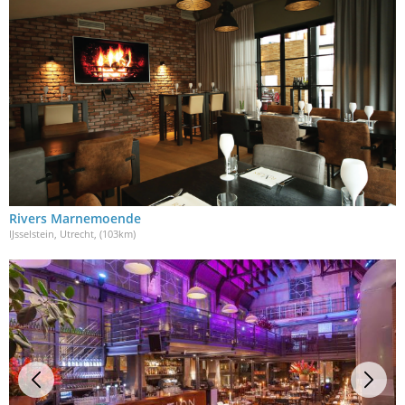
Rivers Marnemoende
IJsselstein, Utrecht
, (103km)