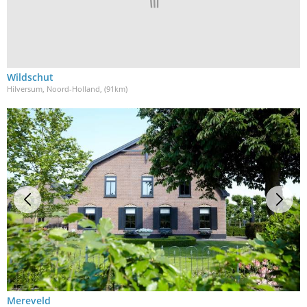
Wildschut
Hilversum, Noord-Holland
, (91km)
Mereveld