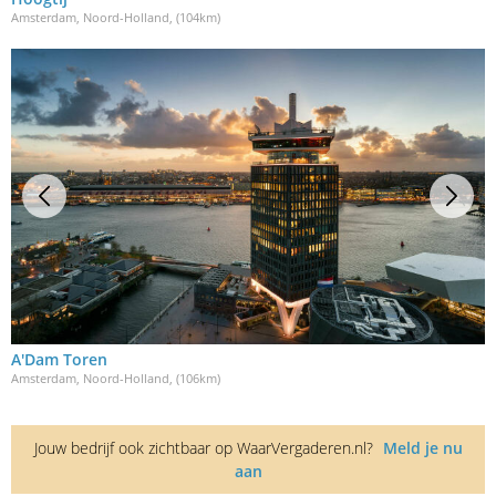
Amsterdam, Noord-Holland
, (104km)
A'Dam Toren
Amsterdam, Noord-Holland
, (106km)
Jouw bedrijf ook zichtbaar op WaarVergaderen.nl?
Meld je nu
aan