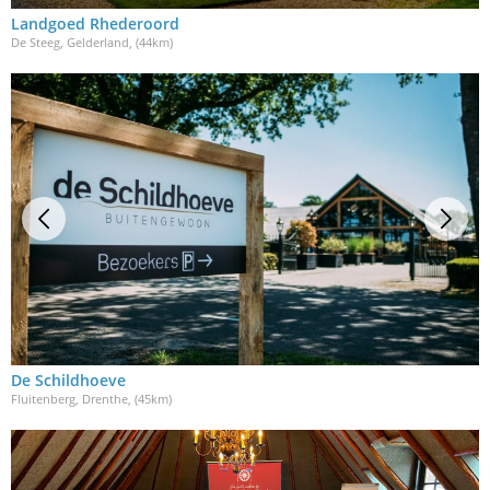
Landgoed Rhederoord
De Steeg, Gelderland
, (44km)
De Schildhoeve
Fluitenberg, Drenthe
, (45km)