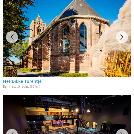
Het Dikke Torentje
Eemnes, Utrecht
, (83km)