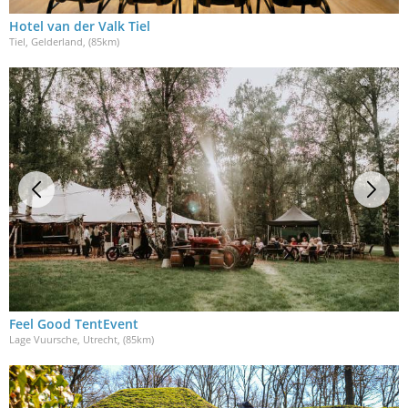
Hotel van der Valk Tiel
Tiel, Gelderland
, (85km)
Feel Good TentEvent
Lage Vuursche, Utrecht
, (85km)