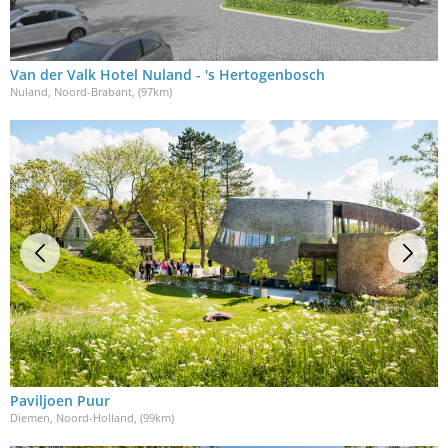
Van der Valk Hotel Nuland - 's Hertogenbosch
Nuland, Noord-Brabant
, (97km)
Paviljoen Puur
Diemen, Noord-Holland
, (99km)