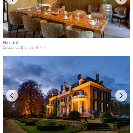
Narline
Zuidwolde, Drenthe
, (41km)