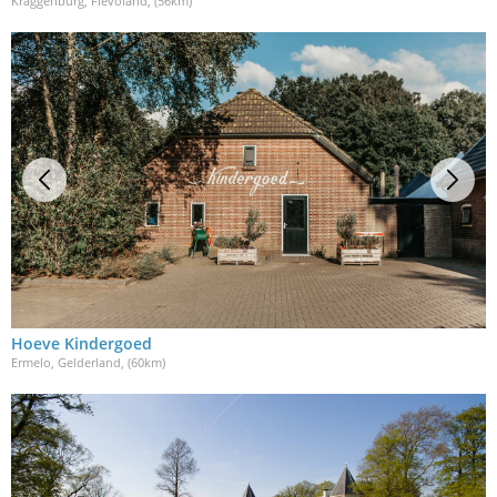
Kraggenburg, Flevoland
, (56km)
Hoeve Kindergoed
Ermelo, Gelderland
, (60km)