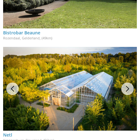
Bistrobar Beaune
Rozendaal, Gelderland
, (49km)
Netl