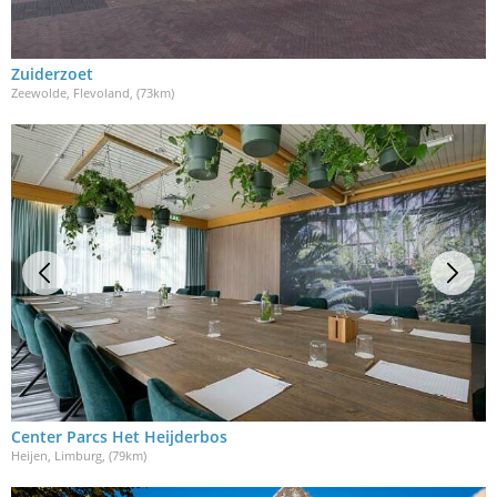
Zuiderzoet
Zeewolde, Flevoland
, (73km)
Center Parcs Het Heijderbos
Heijen, Limburg
, (79km)