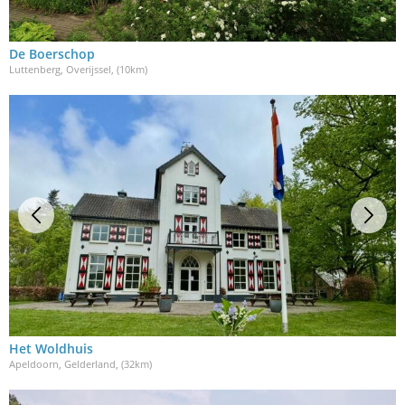
De Boerschop
Luttenberg, Overijssel
, (10km)
Het Woldhuis
Apeldoorn, Gelderland
, (32km)