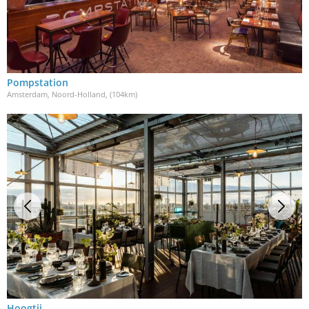
Pompstation
Amsterdam, Noord-Holland
, (104km)
Hoogtij