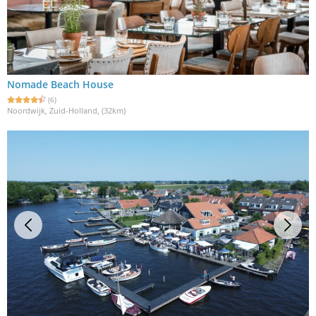
Nomade Beach House
(6)
Noordwijk, Zuid-Holland
, (32km)