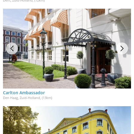
Delft, Zuid-Holland
, (12km)
Carlton Ambassador
Den Haag, Zuid-Holland
, (13km)