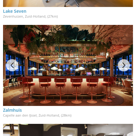
Lake Seven
Zevenhuizen, Zuid-Holland
, (27km)
Zalmhuis
Capelle aan den IJssel, Zuid-Holland
, (28km)