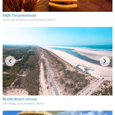
MIJN Torpedoloods
Hoek van Holland, Zuid-Holland
, (3km)
BLOW Beach House
Den Haag, Zuid-Holland
, (8km)