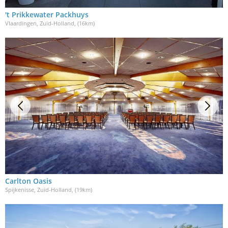
't Prikkewater Packhuys
Vlaardingen, Zuid-Holland
, (16km)
Carlton Oasis
Spijkenisse, Zuid-Holland
, (19km)