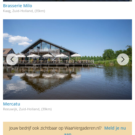
Brasserie Milo
Kaag, Zuid-Holland
, (35km)
Mercatu
Reeuwijk, Zuid-Holland
, (39km)
Jouw bedrijf ook zichtbaar op WaarVergaderen.nl?
Meld je nu
aan