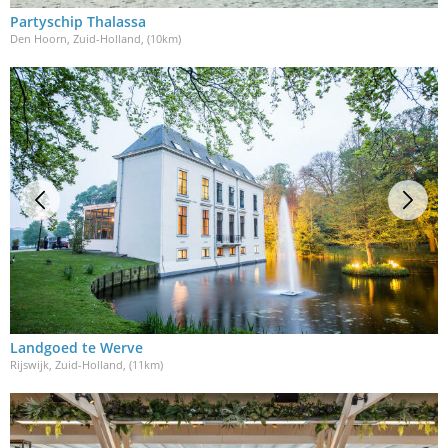
Partyschip Thalassa
Den Hoorn, Zuid-Holland
, (10km)
Landgoed te Werve
Rijswijk, Zuid-Holland
, (11km)