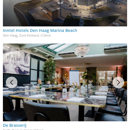
Inntel Hotels Den Haag Marina Beach
Den Haag, Zuid-Holland
, (12km)
De Brasserij