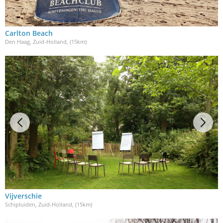
Carlton Beach
Den Haag, Zuid-Holland
, (15km)
Vijverschie
Schipluiden, Zuid-Holland
, (15km)