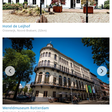
Hotel de Leijhof
Oisterwijk, Noord-Brabant
, (32km)
Wereldmuseum Rotterdam