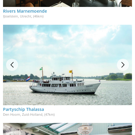
Rivers Marnemoende
IJsselstein, Utrecht
, (46km)
Partyschip Thalassa
Den Hoorn, Zuid-Holland
, (47km)