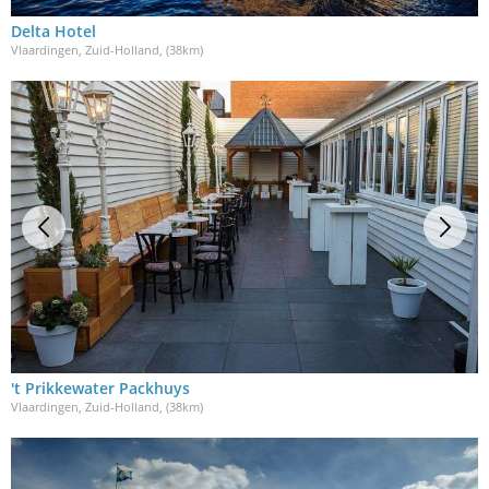
Delta Hotel
Vlaardingen, Zuid-Holland
, (38km)
't Prikkewater Packhuys
Vlaardingen, Zuid-Holland
, (38km)