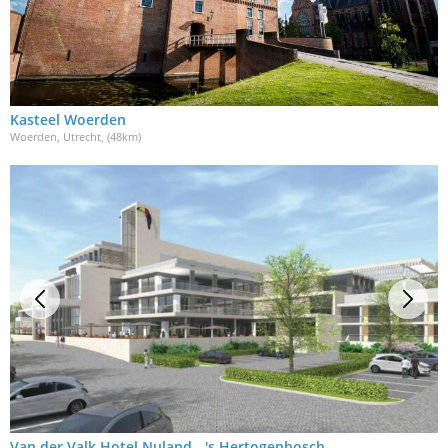
Kasteel Woerden
Woerden, Utrecht
, (48km)
Van der Valk Hotel Nuland - 's Hertogenbosch