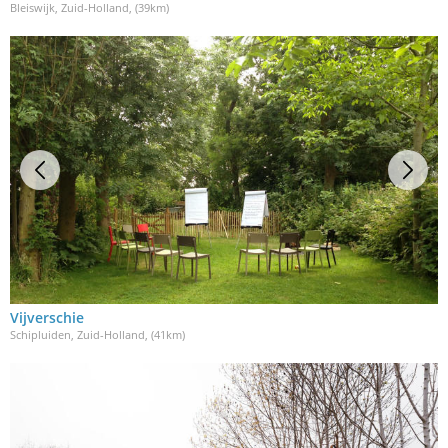
Bleiswijk, Zuid-Holland
, (39km)
Vijverschie
Schipluiden, Zuid-Holland
, (41km)