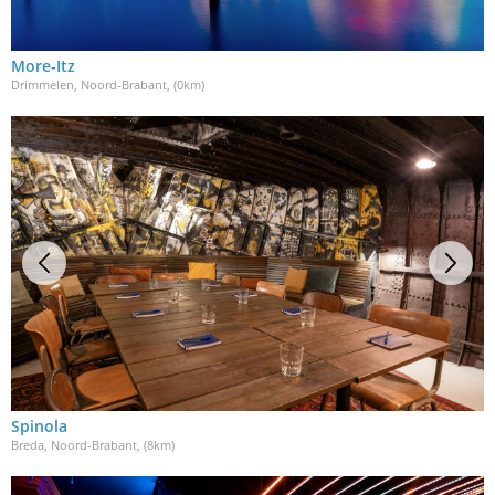
More-Itz
Drimmelen, Noord-Brabant
, (0km)
Spinola
Breda, Noord-Brabant
, (8km)