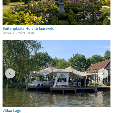
Buitenplaats Huis te Jaarsveld
Jaarsveld, Utrecht
, (38km)
Vidaa Lago