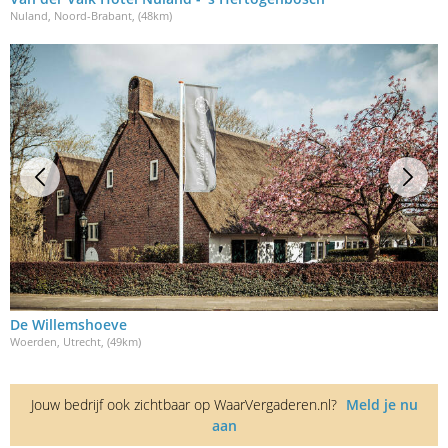
Nuland, Noord-Brabant
, (48km)
De Willemshoeve
Woerden, Utrecht
, (49km)
Jouw bedrijf ook zichtbaar op WaarVergaderen.nl?
Meld je nu
aan