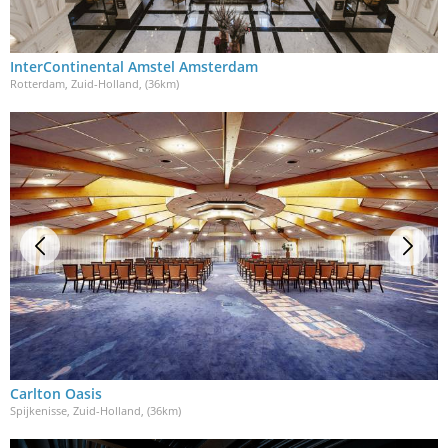
InterContinental Amstel Amsterdam
Rotterdam, Zuid-Holland
, (36km)
Carlton Oasis
Spijkenisse, Zuid-Holland
, (36km)