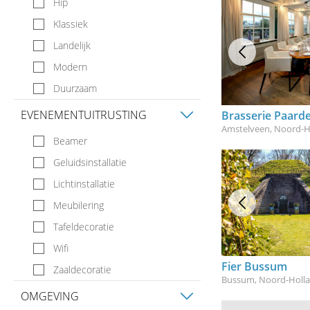
Hip
Boardroom
Klassiek
Studio / Loft
Landelijk
Huiskamer
Modern
Suite- / Designhotel
Duurzaam
EVENEMENTUITRUSTING
Brasserie Paard
Amstelveen, Noord-H
Beamer
Geluidsinstallatie
Lichtinstallatie
Meubilering
Tafeldecoratie
Wifi
Fier Bussum
Zaaldecoratie
Bussum, Noord-Holl
OMGEVING