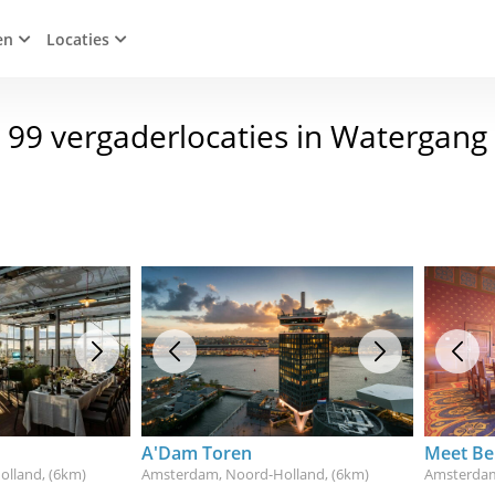
en
Locaties
99 vergaderlocaties in Watergang
A'Dam Toren
Meet Be
olland
, (6km)
Amsterdam, Noord-Holland
, (6km)
Amsterdam