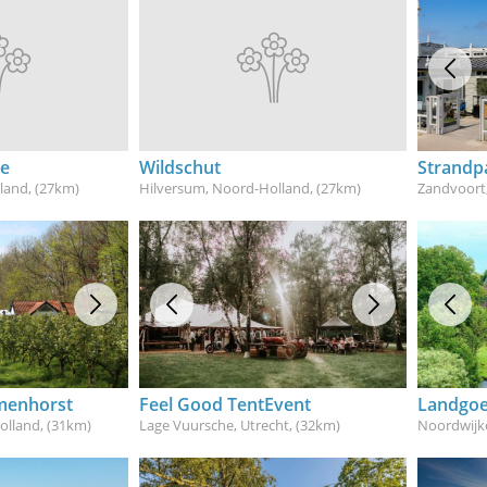
ee
Wildschut
Strandpa
land
, (27km)
Hilversum, Noord-Holland
, (27km)
Zandvoort
menhorst
Feel Good TentEvent
Landgoe
olland
, (31km)
Lage Vuursche, Utrecht
, (32km)
Noordwijk