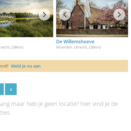
De Willemshoeve
trecht
, (38km)
Woerden, Utrecht
, (38km)
en.nl?
Meld je nu aan
›
ng maar heb je geen locatie? hier vind je de
ties