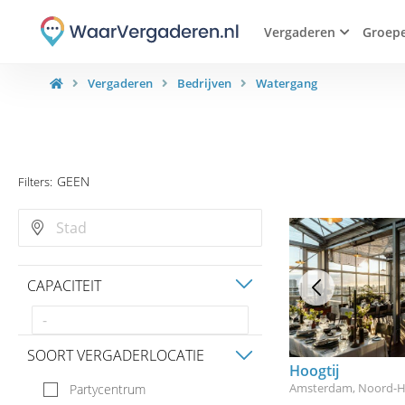
Vergaderen
Groep
Vergaderen
Bedrijven
Watergang
GEEN
Filters:
CAPACITEIT
SOORT VERGADERLOCATIE
Hoogtij
Amsterdam, Noord-H
Partycentrum