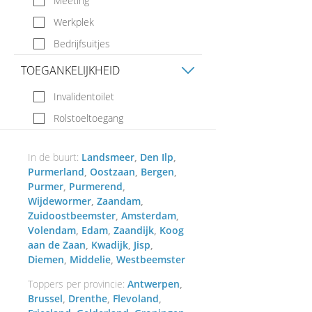
Meeting
Werkplek
Bedrijfsuitjes
TOEGANKELIJKHEID
Invalidentoilet
Rolstoeltoegang
In de buurt:
Landsmeer
Den Ilp
Purmerland
Oostzaan
Bergen
Purmer
Purmerend
Wijdewormer
Zaandam
Zuidoostbeemster
Amsterdam
Volendam
Edam
Zaandijk
Koog
aan de Zaan
Kwadijk
Jisp
Diemen
Middelie
Westbeemster
Toppers per provincie:
Antwerpen
Brussel
Drenthe
Flevoland