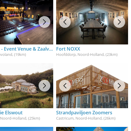
Marcfait - Event Venue & Zaalverhuur
Fort NOXX
evoland
, (19km)
Hoofddorp, Noord-Holland
, (23km)
ie Elswout
Strandpaviljoen Zoomers
 Noord-Holland
, (25km)
Castricum, Noord-Holland
, (26km)