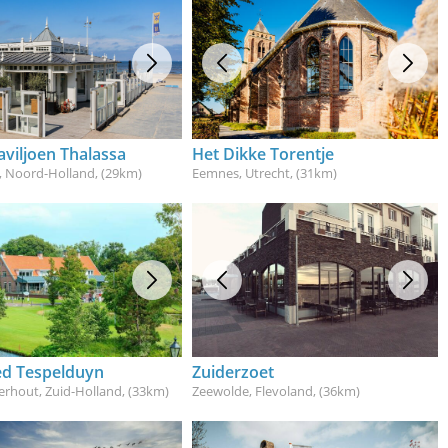
viljoen Thalassa
Het Dikke Torentje
, Noord-Holland
, (29km)
Eemnes, Utrecht
, (31km)
d Tespelduyn
Zuiderzoet
erhout, Zuid-Holland
, (33km)
Zeewolde, Flevoland
, (36km)