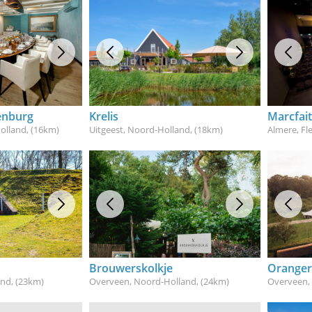
enburg
Krelis
olland
, (16km)
Uitgeest, Noord-Holland
, (18km)
Almere, Fl
Brouwerskolkje
Oranger
and
, (23km)
Overveen, Noord-Holland
, (24km)
Overveen,