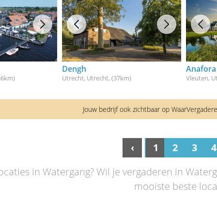
Dengh
Anafora
(36km)
Utrecht, Utrecht
, (37km)
Vleuten, U
Jouw bedrijf ook zichtbaar op WaarVergader
‹
1
2
3
4
caties in Watergang? Wil je vergaderen in Waterga
mooiste beste loca