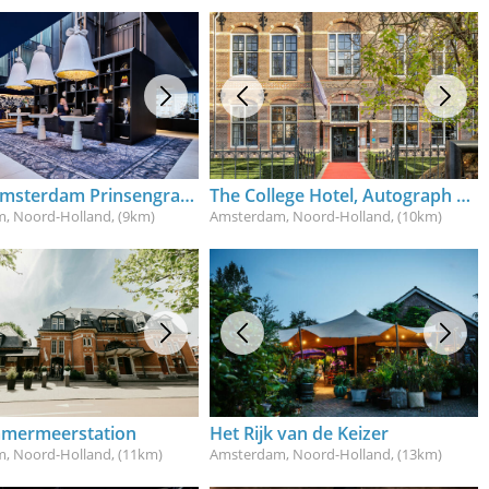
Andaz Amsterdam Prinsengracht
The College Hotel, Autograph Collection
, Noord-Holland
, (9km)
Amsterdam, Noord-Holland
, (10km)
mermeerstation
Het Rijk van de Keizer
, Noord-Holland
, (11km)
Amsterdam, Noord-Holland
, (13km)