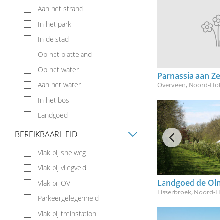
Aan het strand
In het park
In de stad
Op het platteland
Op het water
Parnassia aan Z
Aan het water
Overveen, Noord-Hol
In het bos
Landgoed
BEREIKBAARHEID
Vlak bij snelweg
Vlak bij vliegveld
Landgoed de Ol
Vlak bij OV
Lisserbroek, Noord-H
Parkeergelegenheid
Vlak bij treinstation