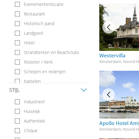
Evenementenlocatie
Restaurant
Historisch pand
Landgoed
Hotel
Strandtenten en Beachclubs
Westervilla
Amsterdam, Noord-H
Klooster / Kerk
Schepen en rederijen
Kastelen
STIJL
Boerderij
Bijzonder
Industrieel
Pakhuis / Herenhuis
Huiselijk
Theehuis
Authentiek
Apollo Hotel A
Paviljoen
Amsterdam, Noord-H
Chique
Buitenlocatie