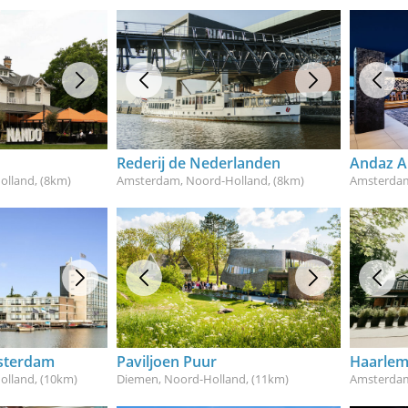
Rederij de Nederlanden
olland
, (8km)
Amsterdam, Noord-Holland
, (8km)
Amsterdam
msterdam
Paviljoen Puur
Haarlem
olland
, (10km)
Diemen, Noord-Holland
, (11km)
Amsterdam