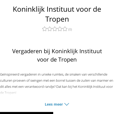
Koninklijk Instituut voor de
Tropen
(0)
Vergaderen bij Koninklijk Instituut
voor de Tropen
Geïnspireerd vergaderen in unieke ruimtes, de smaken van verschillende
culturen proeven of swingen met een borrel tussen de zuilen van marmer en
dit alles met een verantwoord randje? Dat kan bij het Koninklijk Instituut voor
de Tropen!
Het monumentale gebouw is zeer veelzijdig en geschikt voor zowel klassieke
Lees meer
als moderne evenementen. Het pand is altijd al indrukwekkend geweest,
vanaf het moment dat het in 1926 de deuren opende tot van vandaag de