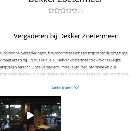
(0)
Vergaderen bij Dekker Zoetermeer
Workshops, vergaderingen, brainstormsessies: een inspirerende omgeving
draagt eraan bij. En dus kun je bij Dekker Zoetermeer ook voor zakelijke
afspraken terecht. Onze vergaderruimtes, allen met informele en dus
inspirerende sfeer, zijn per dagdeel te huur en ook te gebruiken voor borrel,
lunch, diner en feest. Van alle markten thuis, dus! Ons personeel maakt dat
Lees meer
alles tot in de puntjes is verzorgd.
Dekker Zoetermeer heeft verschillende vergaderruimtes die gehuurd kunnen
worden voor een vergadering of andere zakelijke doeleinden. In onze zalen
heb je de mogelijkheid om te vergaderen vanaf 10 tot 400 personen. Wil je
een speciale opstelling tijdens de vergadering? Wij denken graag met je mee.
De zalen zijn de gehele dag te huur of per dagdeel. Vergaderen kan in de
volgende zalen:
Flamingo lounge, Garden view, Marble room, The Double