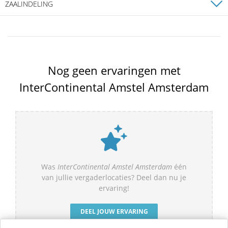
ZAALINDELING
Maurits Room
Oppervlakte
18m²
Hoogte
2m
Nog geen ervaringen met
Theater:
-
InterContinental Amstel Amsterdam
Receptie:
-
Diner:
tot 8
Carre:
-
U-Vorm:
-
School:
-
Cabaret:
-
Was
InterContinental Amstel Amsterdam
één
van jullie vergaderlocaties? Deel dan nu je
Stadhouders Room
ervaring!
Oppervlakte
75m²
Hoogte
4.46m
DEEL JOUW ERVARING
Theater:
tot 60