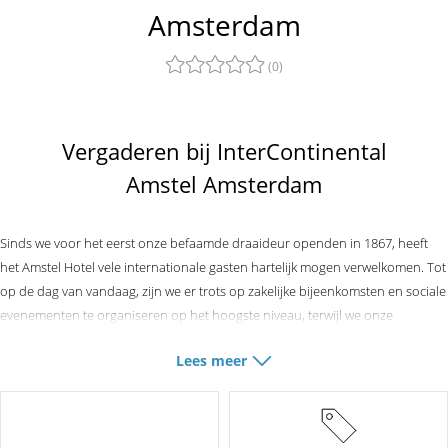
Amsterdam
(0)
Vergaderen bij InterContinental
Amstel Amsterdam
Sinds we voor het eerst onze befaamde draaideur openden in 1867, heeft
het Amstel Hotel vele internationale gasten hartelijk mogen verwelkomen. Tot
op de dag van vandaag, zijn we er trots op zakelijke bijeenkomsten en sociale
evenementen te organiseren op het hoogste niveau, terwijl we onze
huiselijke sfeer behouden. En, als gecertificeerde trouwlocatie, laten we
Lees meer
dromen uitkomen tijdens de meest bijzondere dag van uw leven.
Het Amstel
Hotel biedt een breed scala aan event mogelijkheden. De zeven elegante en
lichte evenementenruimtes, allemaal gesitueerd op de begane grond, zijn
perfect geschikt voor zowel zakelijke doeleinden als privé aangelegenheden.