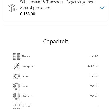
Scheepvaart & Transport - Dagarrangement
vanaf 4 personen
€ 158,00
Capaciteit
tot 90
Theater:
tot 150
Receptie:
tot 60
Diner:
tot 30
Carre:
tot 28
U-Vorm:
-
School: