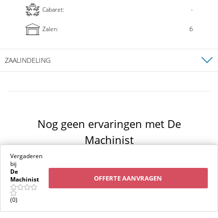
-
Cabaret:
6
Zalen:
ZAALINDELING
Europoort
Oppervlakte
135m²
Hoogte
-
Nog geen ervaringen met De
Theater:
tot 90
Receptie:
Machinist
tot 120
Diner:
tot 50
Vergaderen
Carre:
tot 30
bij
De
U-Vorm:
tot 28
OFFERTE AANVRAGEN
Machinist
School:
-
Cabaret:
-
(0)
Was
De Machinist
één van jullie