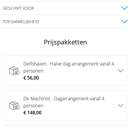
Vlak bij vliegveld
Vlak bij treinstation
Op het platteland
Landgoed
Tuin
GESCHIKT VOOR
Overnachting
Vlak bij OV
Restaurant
Terras
Workshop
TOEGANKELIJKHEID
Kick Off
Eigen catering mogelijk
Presentatie
Meeting
Invalidentoilet
Rolstoeltoegang
Brainstorm
Werkplek
Prijspakketten
Fotoshoot
Bedrijfsuitjes
Heisessie
Delfshaven - Halve dag arrangement vanaf 4
personen
€ 56,00
De Machinist - Dagarrangement vanaf 4
personen
€ 148,00