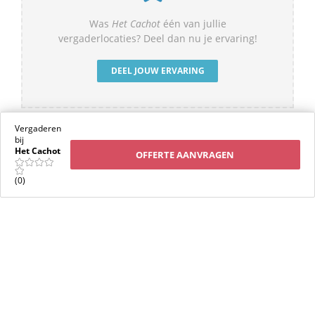
Was
Het Cachot
één van jullie
vergaderlocaties? Deel dan nu je ervaring!
DEEL JOUW ERVARING
Vergaderen
bij
Het Cachot
OFFERTE AANVRAGEN
Vergelijkbare vergaderlocaties in de
(0)
buurt